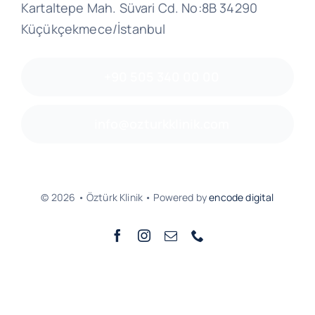
Kartaltepe Mah. Süvari Cd. No:8B 34290
Küçükçekmece/İstanbul
+90 505 340 00 00
info@ozturkklinik.com
© 2026 • Öztürk Klinik • Powered by
encode digital
Sayfa Başına Dön