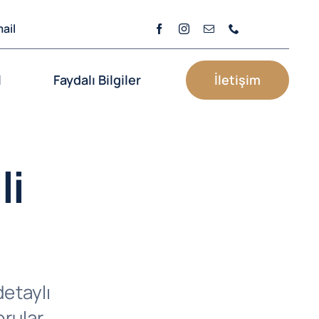
ail
l
Faydalı Bilgiler
İletişim
li
etaylı
orular