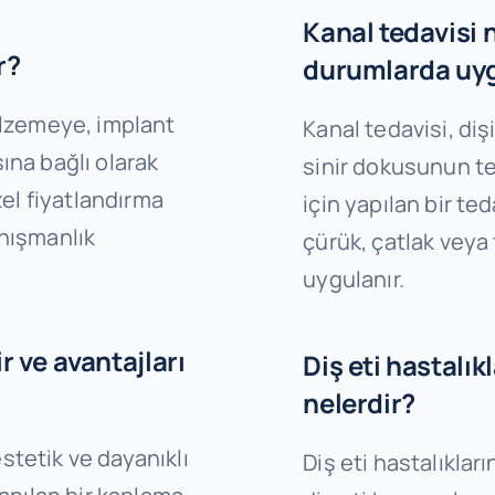
Kanal tedavisi 
r?
durumlarda uyg
malzemeye, implant
Kanal tedavisi, diş
ına bağlı olarak
sinir dokusunun te
özel fiyatlandırma
için yapılan bir ted
anışmanlık
çürük, çatlak veya
uygulanır.
 ve avantajları
Diş eti hastalıkl
nelerdir?
stetik ve dayanıklı
Diş eti hastalıkları