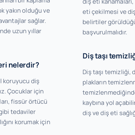
lanılan bir kaplama
diş eti kanamaları,
çok yakın olduğu ve
eti çekilmesi ve di
avantajlar sağlar.
belirtiler görüldü
inde uzun yıllar
başvurulmalıdır.
Diş taşı temizl
eri nelerdir?
Diş taşı temizliği,
el koruyucu diş
plakların temizlenm
z. Çocuklar için
temizlenmediğinde 
arı, fissür örtücü
kaybına yol açabilir
gibi tedaviler
diş ve diş eti sağlı
lığını korumak için