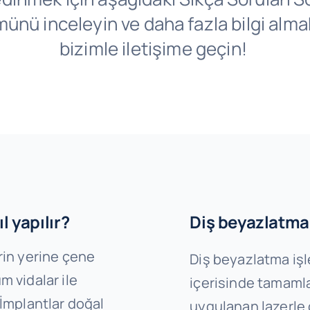
ünü inceleyin ve daha fazla bilgi almak
bizimle iletişime geçin!
l yapılır?
Diş beyazlatma 
rin yerine çene
Diş beyazlatma işl
m vidalar ile
içerisinde tamamla
 İmplantlar doğal
uygulanan lazerle d