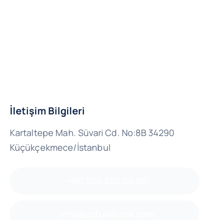
İletişim Bilgileri
Kartaltepe Mah. Süvari Cd. No:8B 34290
Küçükçekmece/İstanbul
+90 505 340 00 00
info@ozturkklinik.com