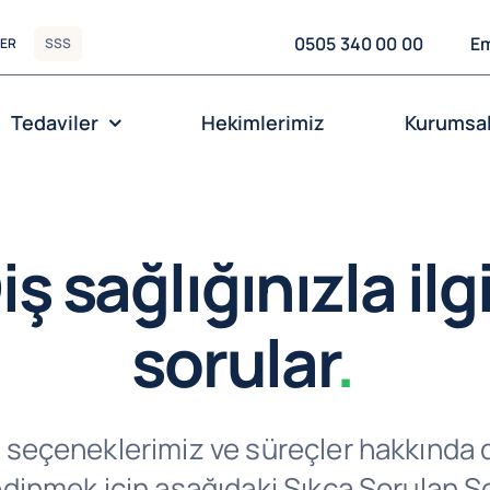
0505 340 00 00
Em
YER
SSS
Tedaviler
Hekimlerimiz
Kurumsa
iş sağlığınızla ilgi
sorular
.
 seçeneklerimiz ve süreçler hakkında d
 edinmek için aşağıdaki Sıkça Sorulan S