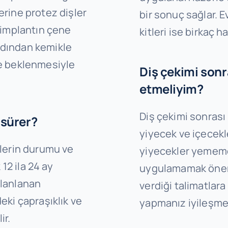
zerine protez dişler
bir sonuç sağlar.
, implantın çene
kitleri ise birkaç ha
rdından kemikle
üre beklenmesiyle
Diş çekimi sonr
etmeliyim?
Diş çekimi sonrası
 sürer?
yiyecek ve içecek
işlerin durumu ve
yiyecekler yememe
12 ila 24 ay
uygulamamak öneml
planlanan
verdiği talimatlar
deki çapraşıklık ve
yapmanız iyileşme s
ir.