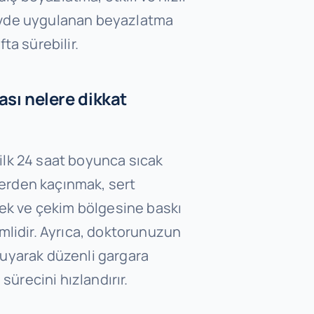
 Evde uygulanan beyazlatma
fta sürebilir.
ası nelere dikkat
 ilk 24 saat boyunca sıcak
lerden kaçınmak, sert
k ve çekim bölgesine baskı
idir. Ayrıca, doktorunuzun
a uyarak düzenli gargara
ürecini hızlandırır.