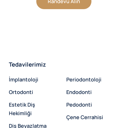
Randevu Alın
Tedavilerimiz
İmplantoloji
Periodontoloji
Ortodonti
Endodonti
Estetik Diş
Pedodonti
Hekimliği
Çene Cerrahisi
Diş Beyazlatma