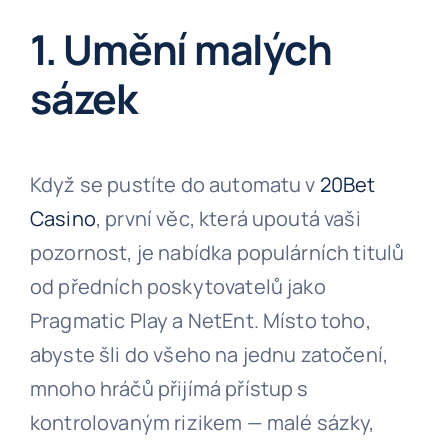
1. Umění malých
sázek
Když se pustíte do automatu v
20Bet
Casino
, první věc, která upoutá vaši
pozornost, je nabídka populárních titulů
od předních poskytovatelů jako
Pragmatic Play a NetEnt. Místo toho,
abyste šli do všeho na jednu zatočení,
mnoho hráčů přijímá přístup s
kontrolovaným rizikem — malé sázky,