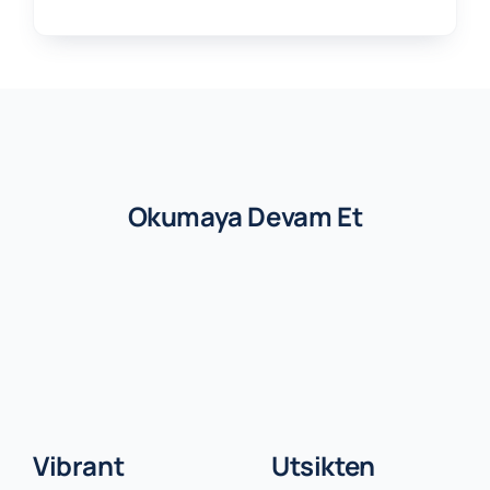
Okumaya Devam Et
Vibrant
Utsikten