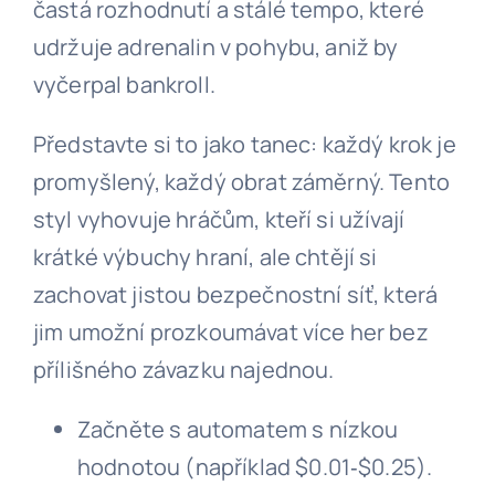
častá rozhodnutí a stálé tempo, které
udržuje adrenalin v pohybu, aniž by
vyčerpal bankroll.
Představte si to jako tanec: každý krok je
promyšlený, každý obrat záměrný. Tento
styl vyhovuje hráčům, kteří si užívají
krátké výbuchy hraní, ale chtějí si
zachovat jistou bezpečnostní síť, která
jim umožní prozkoumávat více her bez
přílišného závazku najednou.
Začněte s automatem s nízkou
hodnotou (například $0.01‑$0.25).