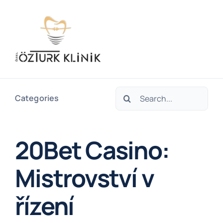
Skip
to
content
Togg
Navig
Ana Sayfa
Search
Categories
for:
Tedaviler
20Bet Casino:
Hekimlerimiz
Mistrovství v
Kurumsal
řízení