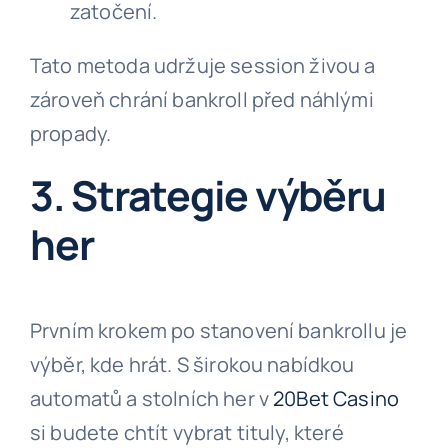
zatočení.
Tato metoda udržuje session živou a
zároveň chrání bankroll před náhlými
propady.
3. Strategie výběru
her
Prvním krokem po stanovení bankrollu je
výběr, kde hrát. S širokou nabídkou
automatů a stolních her v
20Bet Casino
si budete chtít vybrat tituly, které