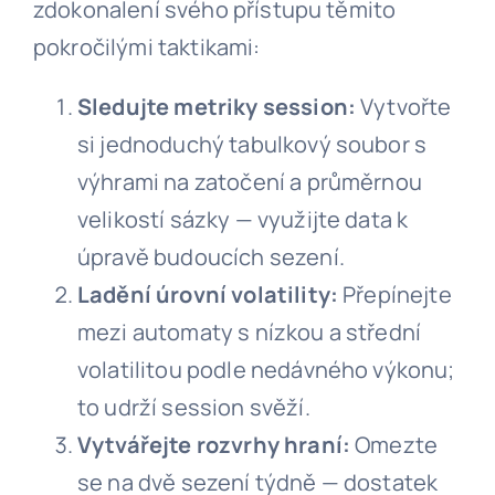
zdokonalení svého přístupu těmito
pokročilými taktikami:
Sledujte metriky session:
Vytvořte
si jednoduchý tabulkový soubor s
výhrami na zatočení a průměrnou
velikostí sázky — využijte data k
úpravě budoucích sezení.
Ladění úrovní volatility:
Přepínejte
mezi automaty s nízkou a střední
volatilitou podle nedávného výkonu;
to udrží session svěží.
Vytvářejte rozvrhy hraní:
Omezte
se na dvě sezení týdně — dostatek