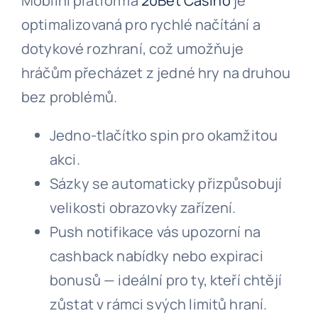
Mobilní platforma
20Bet Casino
je
optimalizovaná pro rychlé načítání a
dotykové rozhraní, což umožňuje
hráčům přecházet z jedné hry na druhou
bez problémů.
Jedno-tlačítko spin pro okamžitou
akci.
Sázky se automaticky přizpůsobují
velikosti obrazovky zařízení.
Push notifikace vás upozorní na
cashback nabídky nebo expiraci
bonusů — ideální pro ty, kteří chtějí
zůstat v rámci svých limitů hraní.