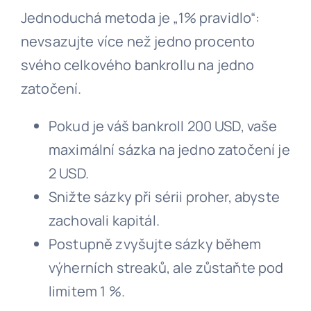
Jednoduchá metoda je „1% pravidlo“:
nevsazujte více než jedno procento
svého celkového bankrollu na jedno
zatočení.
Pokud je váš bankroll 200 USD, vaše
maximální sázka na jedno zatočení je
2 USD.
Snižte sázky při sérii proher, abyste
zachovali kapitál.
Postupně zvyšujte sázky během
výherních streaků, ale zůstaňte pod
limitem 1 %.