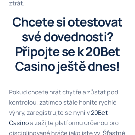
ztrát.
Chcete si otestovat
své dovednosti?
Připojte se k
20Bet
Casino
ještě dnes!
Pokud chcete hrát chytře a zůstat pod
kontrolou, zatímco stále honíte rychlé
výhry, zaregistrujte se nyní v
20Bet
Casino
a zažijte platformu určenou pro
disciplinované hráče jako jste vy. Šťastné