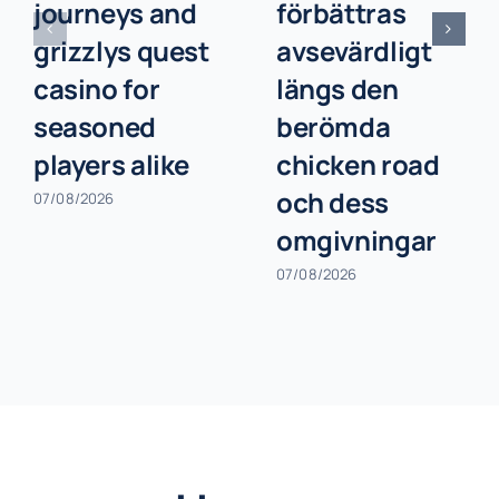
journeys and
förbättras
grizzlys quest
avsevärdligt
casino for
längs den
seasoned
berömda
players alike
chicken road
och dess
07/08/2026
omgivningar
07/08/2026