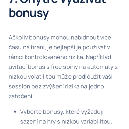
bonusy
Ačkoliv bonusy mohou nabídnout více
času na hraní, je nejlepší je používat v
rámci kontrolovaného rizika. Například
uvítací bonus s free spiny na automaty s
nízkou volatilitou může prodloužit vaši
session bez zvýšení rizika na jedno
zatočení.
Vyberte bonusy, které vyžadují
sázení na hry s nízkou variabilitou.